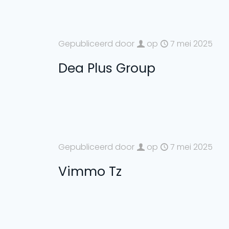
Gepubliceerd door
op
7 mei 2025
Dea Plus Group
Gepubliceerd door
op
7 mei 2025
Vimmo Tz