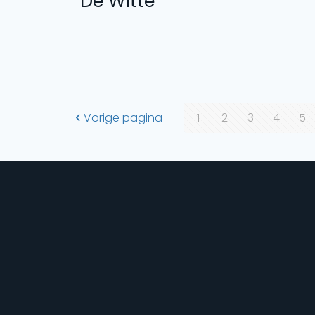
De Witte
Vorige pagina
1
2
3
4
5