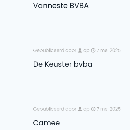
Vanneste BVBA
Gepubliceerd door
op
7 mei 2025
De Keuster bvba
Gepubliceerd door
op
7 mei 2025
Camee