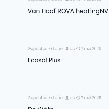
Van Hoof ROVA heatingNV
Gepubliceerd door
op
7 mei 2025
Ecosol Plus
Gepubliceerd door
op
7 mei 2025