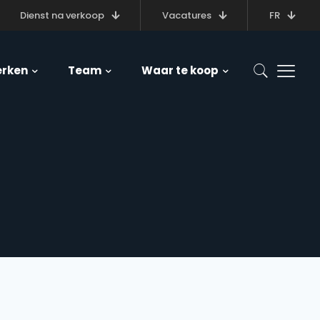
Dienst na verkoop
Vacatures
FR
rken
Team
Waar te koop