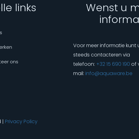
le links
Wenst u 
informa
s
Voor meer informatie kunt 
erken
steeds contacteren via
eer ons
telefoon:
+32 15 690 190
of 
mail:
info@aquaware.be
d |
Privacy Policy