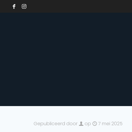
Gepubliceerd door
op
7 mei 2025