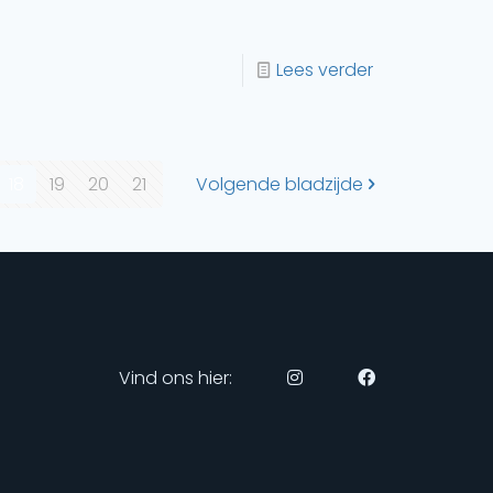
Lees verder
18
19
20
21
Volgende bladzijde
Vind ons hier: