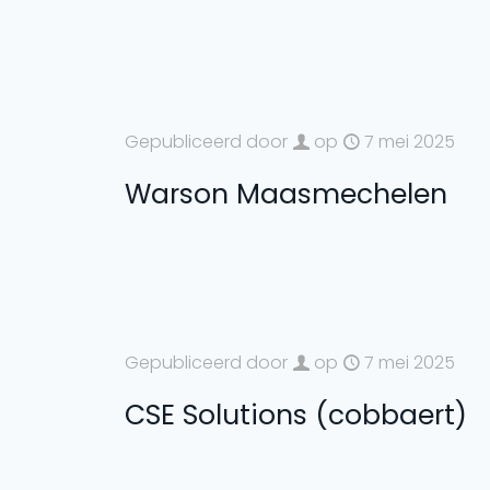
Gepubliceerd door
op
7 mei 2025
Warson Maasmechelen
Gepubliceerd door
op
7 mei 2025
CSE Solutions (cobbaert)