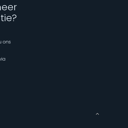
meer
tie?
u ons
via