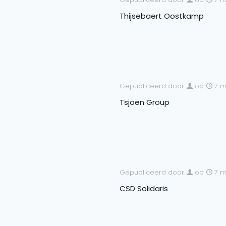
Thijsebaert Oostkamp
Gepubliceerd door
op
7 m
Tsjoen Group
Gepubliceerd door
op
7 m
CSD Solidaris