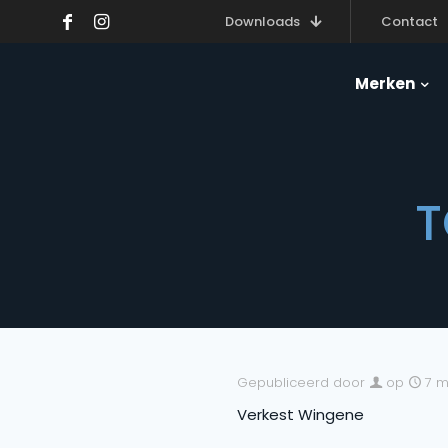
Downloads
Contact
Merken
T
Gepubliceerd door
op
7 m
Verkest Wingene