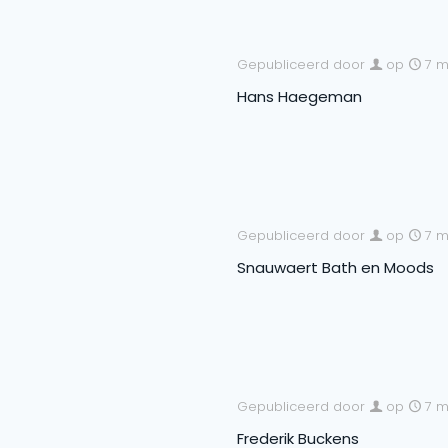
Gepubliceerd door
op
7 m
Hans Haegeman
Gepubliceerd door
op
7 m
Snauwaert Bath en Moods
Gepubliceerd door
op
7 m
Frederik Buckens