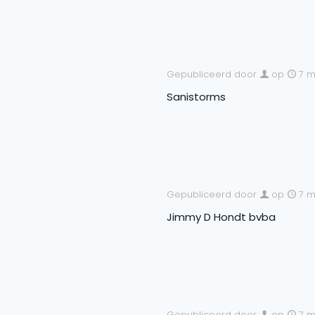
Gepubliceerd door
op
7 m
Sanistorms
Gepubliceerd door
op
7 m
Jimmy D Hondt bvba
Gepubliceerd door
op
7 m