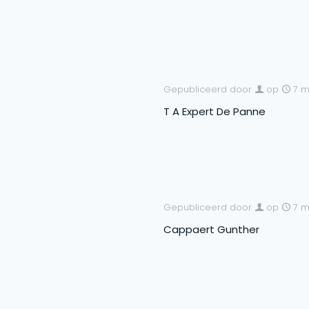
Gepubliceerd door
op
7 m
T A Expert De Panne
Gepubliceerd door
op
7 m
Cappaert Gunther