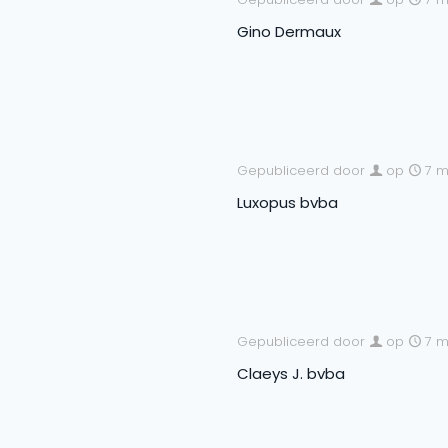
Gino Dermaux
Gepubliceerd door
op
7 m
Luxopus bvba
Gepubliceerd door
op
7 m
Claeys J. bvba