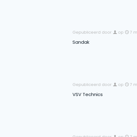
Gepubliceerd door
op
7 m
Sandak
Gepubliceerd door
op
7 m
VSV Technics
Gepubliceerd door
op
7 m