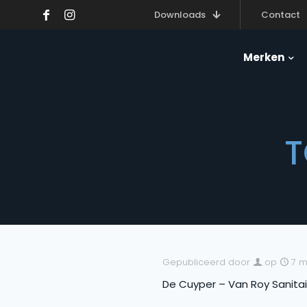
Downloads
Contact
Merken
T
Gepubliceerd door
op
7 m
De Cuyper – Van Roy Sanita