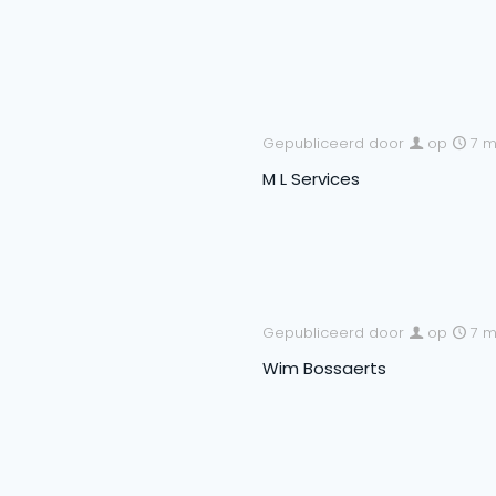
Gepubliceerd door
op
7 m
M L Services
Gepubliceerd door
op
7 m
Wim Bossaerts