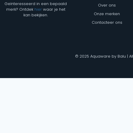
Geïnteresseerd in een bepaald
Over ons
merk? Ontdek
hier
waar je het
Onze merken
kan bekijken.
Contacteer ons
© 2025 Aquaware by Balu | Al