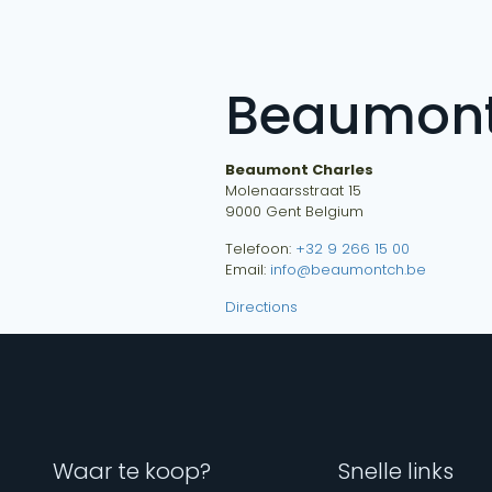
Beaumont
Beaumont Charles
Molenaarsstraat 15
9000
Gent
Belgium
Telefoon:
+32 9 266 15 00
Email:
info@beaumontch.be
Directions
Waar te koop?
Snelle links