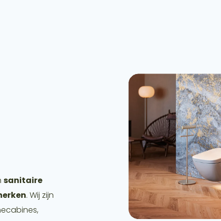
n
sanitaire
merken
. Wij zijn
hecabines,