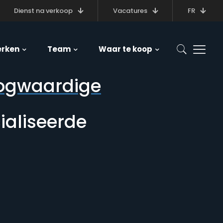
Dienst na verkoop
Vacatures
FR
rken
Team
Waar te koop
ogwaardige
aliseerde