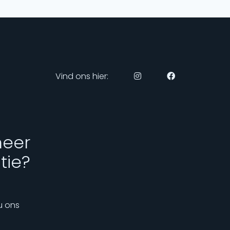
Vind ons hier:
meer
tie?
u ons