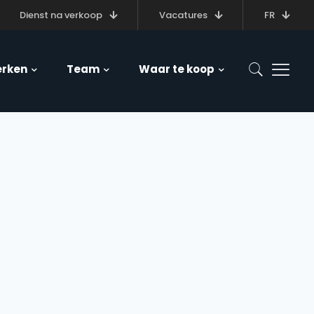
Dienst na verkoop
Vacatures
FR
rken
Team
Waar te koop