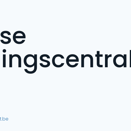
se
ingscentra
t.be