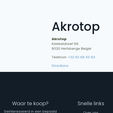
Akrotop
Akrotop
Kasteeldreef 69
8020
Hertsberge
België
Telefoon:
+32 50 68 50 63
Directions
Waar te koop?
Snelle links
Geïnteresseerd in een bepaald
Over ons