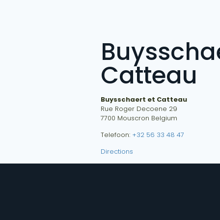
Buysschae
Catteau
Buysschaert et Catteau
Rue Roger Decoene 29
7700
Mouscron
Belgium
Telefoon:
+32 56 33 48 47
Directions