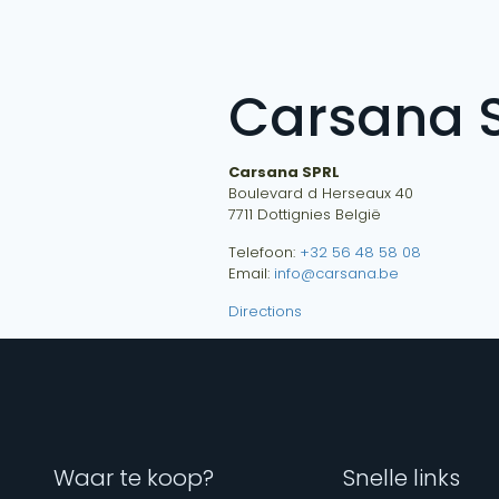
Carsana 
Carsana SPRL
Boulevard d Herseaux 40
7711
Dottignies
België
Telefoon:
+32 56 48 58 08
Email:
info@carsana.be
Directions
Waar te koop?
Snelle links