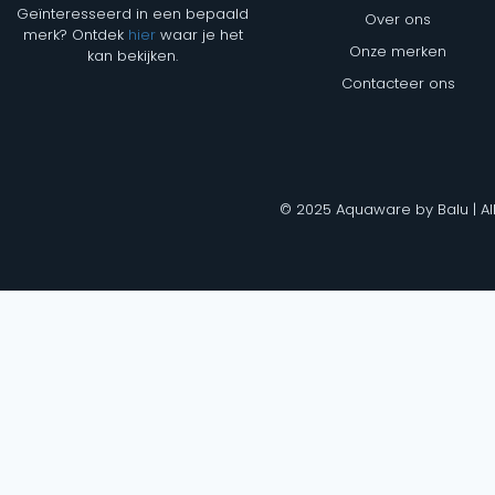
Geïnteresseerd in een bepaald
Over ons
merk? Ontdek
hier
waar je het
Onze merken
kan bekijken.
Contacteer ons
© 2025 Aquaware by Balu | Al