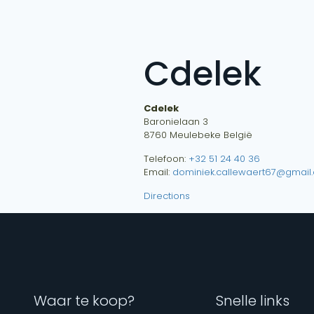
Cdelek
Cdelek
Baronielaan 3
8760
Meulebeke
België
Telefoon:
+32 51 24 40 36
Email:
dominiek.callewaert67@gmail
Directions
Waar te koop?
Snelle links