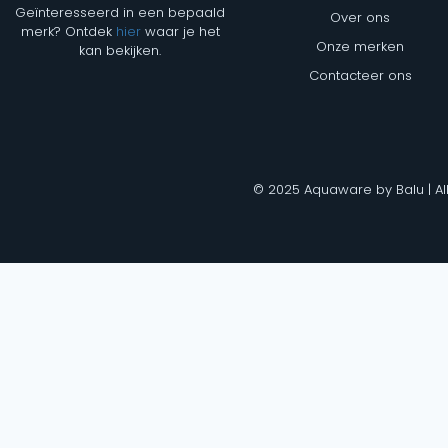
Geïnteresseerd in een bepaald
Over ons
merk? Ontdek
hier
waar je het
Onze merken
kan bekijken.
Contacteer ons
© 2025 Aquaware by Balu | Al