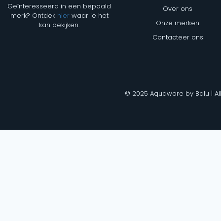
Geïnteresseerd in een bepaald
Over ons
merk? Ontdek
hier
waar je het
Onze merken
kan bekijken.
Contacteer ons
© 2025 Aquaware by Balu | Al