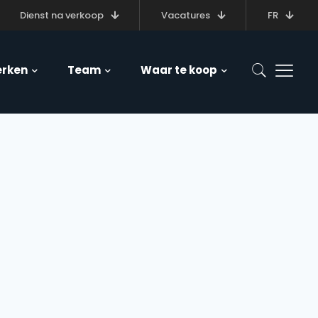
Dienst na verkoop
Vacatures
FR
rken
Team
Waar te koop