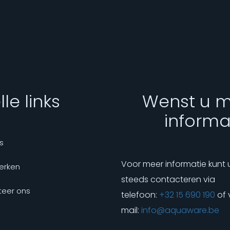
le links
Wenst u 
informa
s
Voor meer informatie kunt 
erken
steeds contacteren via
eer ons
telefoon:
+32 15 690 190
of 
mail:
info@aquaware.be