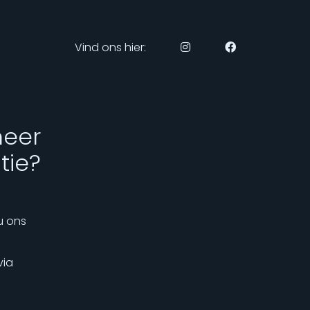
Vind ons hier:
meer
tie?
u ons
via