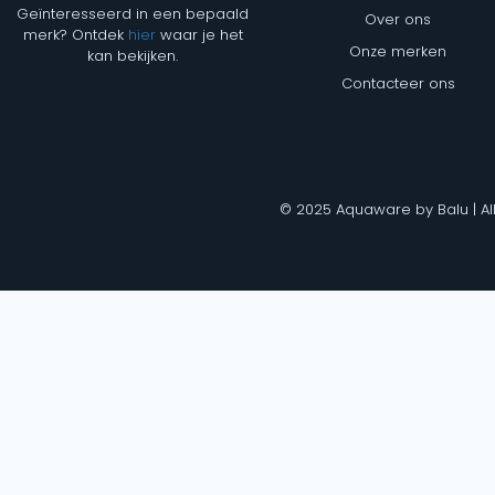
Geïnteresseerd in een bepaald
Over ons
merk? Ontdek
hier
waar je het
Onze merken
kan bekijken.
Contacteer ons
© 2025 Aquaware by Balu | Al