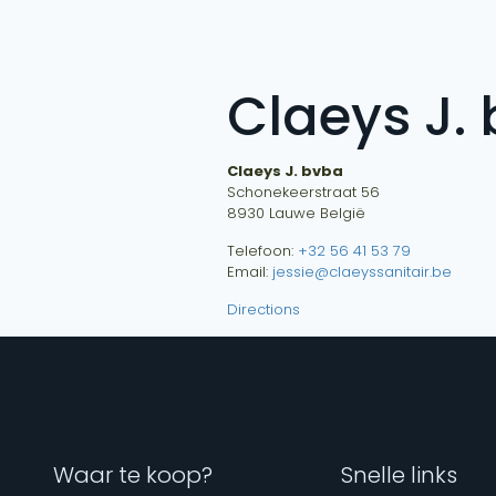
Claeys J.
Claeys J. bvba
Schonekeerstraat 56
8930
Lauwe
België
Telefoon:
+32 56 41 53 79
Email:
jessie@claeyssanitair.be
Directions
Waar te koop?
Snelle links