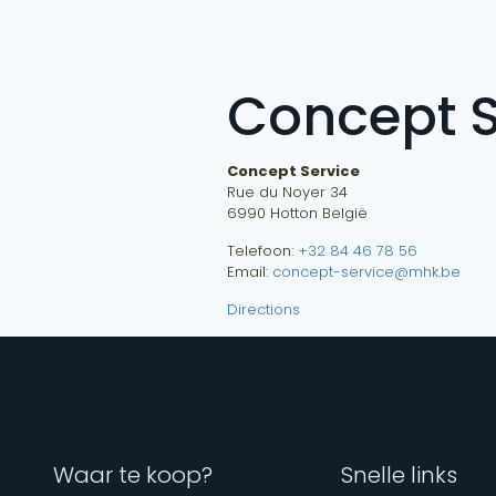
Concept S
Concept Service
Rue du Noyer 34
6990
Hotton
België
Telefoon:
+32 84 46 78 56
Email:
concept-service@mhk.be
Directions
Waar te koop?
Snelle links