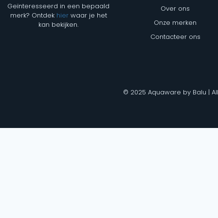
Geïnteresseerd in een bepaald
Over ons
merk? Ontdek
hier
waar je het
Onze merken
kan bekijken.
Contacteer ons
© 2025 Aquaware by Balu | Al