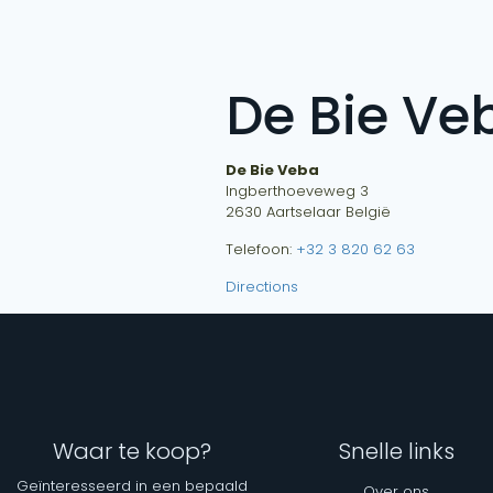
De Bie Ve
De Bie Veba
Ingberthoeveweg 3
2630
Aartselaar
België
Telefoon:
+32 3 820 62 63
Directions
Waar te koop?
Snelle links
Geïnteresseerd in een bepaald
Over ons