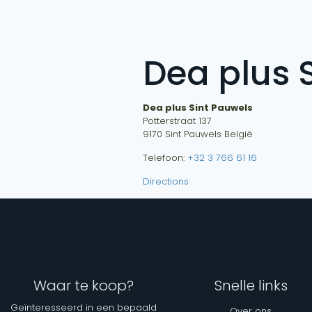
Dea plus 
Dea plus Sint Pauwels
Potterstraat 137
9170
Sint Pauwels
België
Telefoon:
+32 3 766 61 16
Directions
Waar te koop?
Snelle links
Geïnteresseerd in een bepaald
Over ons