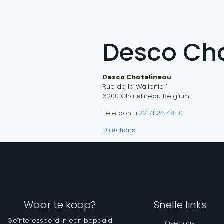
Desco Cha
Desco Chatelineau
Rue de la Wallonie 1
6200
Chatelineau
Belgium
Telefoon:
+32 71 24 48 10
Directions
Waar te koop?
Snelle links
Geïnteresseerd in een bepaald
Over ons