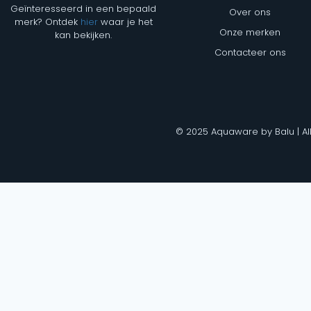
Geïnteresseerd in een bepaald
Over ons
merk? Ontdek
hier
waar je het
Onze merken
kan bekijken.
Contacteer ons
© 2025 Aquaware by Balu | Al