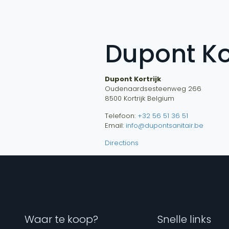
Dupont Kor
Dupont Kortrijk
Oudenaardsesteenweg 266
8500
Kortrijk
Belgium
Telefoon:
+32 56 51 36 51
Email:
info@dupontsanitair.be
Directions
Waar te koop?
Snelle links