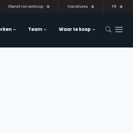
Dienst na verkoop
Vacatures
FR
rken
Team
Waar te koop