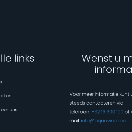
le links
Wenst u 
informa
s
Voor meer informatie kunt 
erken
steeds contacteren via
eer ons
telefoon:
+32 15 690 190
of 
mail:
info@aquaware.be