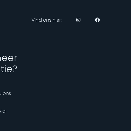
Vind ons hier:
meer
tie?
u ons
via