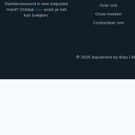
Geïnteresseerd in een bepaald
Over ons
merk? Ontdek
hier
waar je het
Onze merken
kan bekijken.
Contacteer ons
© 2025 Aquaware by Balu | Al