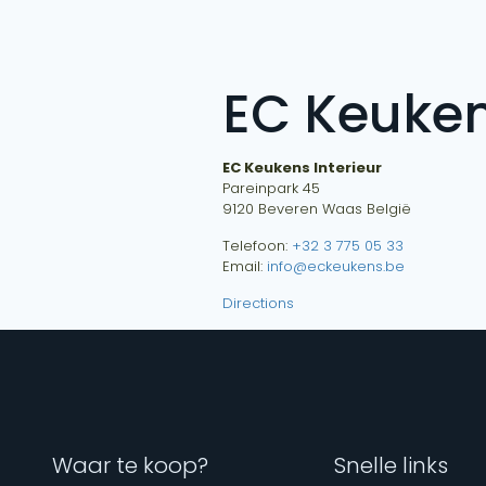
EC Keuken
EC Keukens Interieur
Pareinpark 45
9120
Beveren Waas
België
Telefoon:
+32 3 775 05 33
Email:
info@eckeukens.be
Directions
Waar te koop?
Snelle links