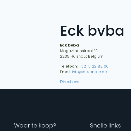
Eck bvba
Eck bvba
Magazijnenstraat 10
2235
Hulshout
Belgium
Telefoon:
+32 15 22 82 00
Email:
info@eckonline.be
Directions
Waar te koop?
Snelle links