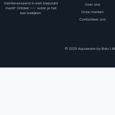
Geïnteresseerd in een bepaald
Over ons
merk? Ontdek
hier
waar je het
Onze merken
kan bekijken.
Contacteer ons
© 2025 Aquaware by Balu | Al