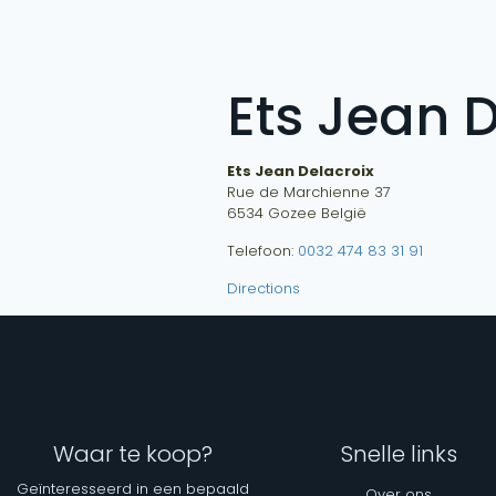
Ets Jean 
Ets Jean Delacroix
Rue de Marchienne 37
6534
Gozee
België
Telefoon:
0032 474 83 31 91
Directions
Waar te koop?
Snelle links
Geïnteresseerd in een bepaald
Over ons