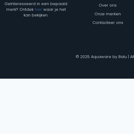
Geïnteresseerd in een bepaald
Over ons
merk? Ontdek
hier
waar je het
Onze merken
kan bekijken.
Contacteer ons
© 2025 Aquaware by Balu | Al