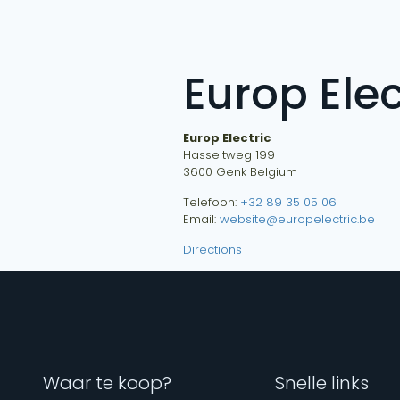
Europ Elec
Europ Electric
Hasseltweg 199
3600
Genk
Belgium
Telefoon:
+32 89 35 05 06
Email:
website@europelectric.be
Directions
Waar te koop?
Snelle links