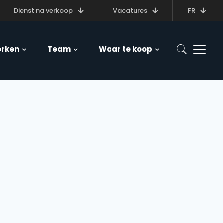
Dienst na verkoop
Vacatures
FR
rken
Team
Waar te koop