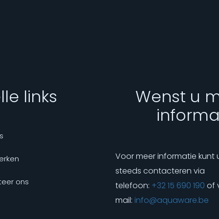
le links
Wenst u 
informa
s
Voor meer informatie kunt 
erken
steeds contacteren via
eer ons
telefoon:
+32 15 690 190
of 
mail:
info@aquaware.be