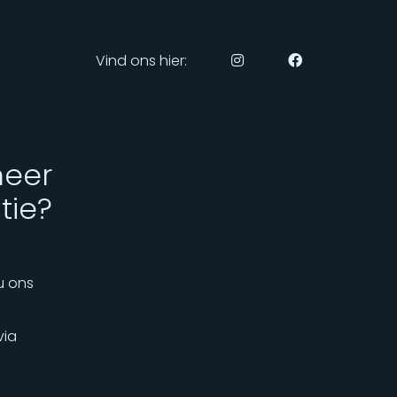
Vind ons hier:
meer
tie?
u ons
via