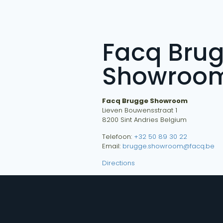
Facq Bru
Showroo
Facq Brugge Showroom
Lieven Bouwensstraat 1
8200
Sint Andries
Belgium
Telefoon:
+32 50 89 30 22
Email:
brugge.showroom@facq.be
Directions