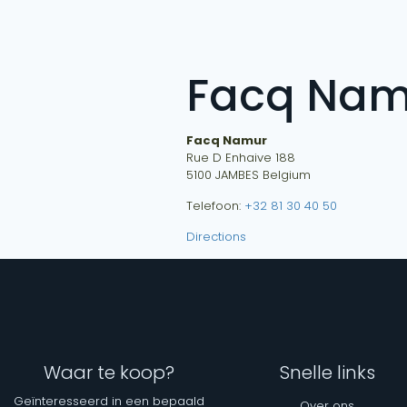
Facq Nam
Facq Namur
Rue D Enhaive 188
5100
JAMBES
Belgium
Telefoon:
+32 81 30 40 50
Directions
Waar te koop?
Snelle links
Geïnteresseerd in een bepaald
Over ons