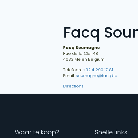
Facq So
Facq Soumagne
Rue de la Clef 48
4633
Melen
Belgium
Telefoon:
+32 4 290 17 81
Email:
soumagne@facq.be
Directions
Waar te koop?
Snelle links