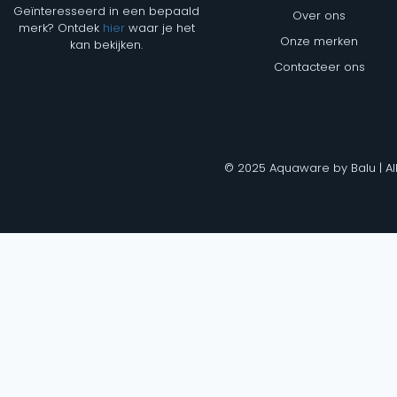
Geïnteresseerd in een bepaald
Over ons
merk? Ontdek
hier
waar je het
Onze merken
kan bekijken.
Contacteer ons
© 2025 Aquaware by Balu | Al