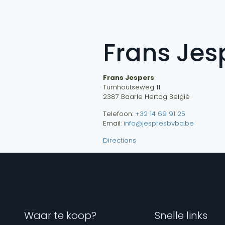
Frans Jes
Frans Jespers
Turnhoutseweg 11
2387
Baarle Hertog
België
Telefoon:
+32 14 69 91 25
Email:
info@jespresbvba.be
Directions
Waar te koop?
Snelle links