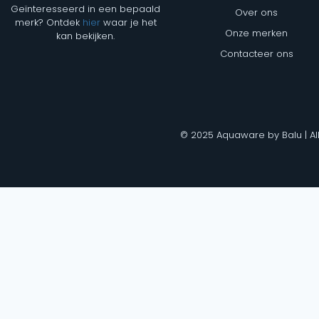
Geïnteresseerd in een bepaald
Over ons
merk? Ontdek
hier
waar je het
Onze merken
kan bekijken.
Contacteer ons
© 2025 Aquaware by Balu | Al