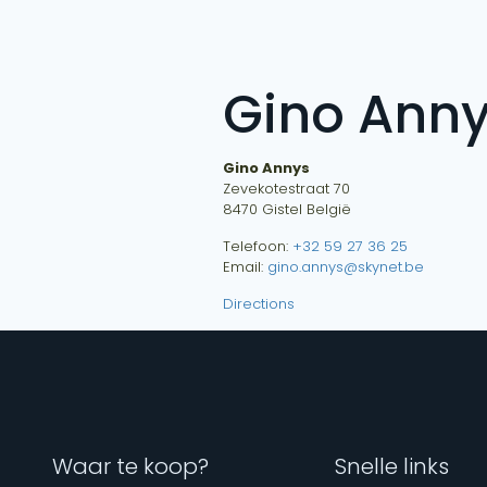
Gino Ann
Gino Annys
Zevekotestraat 70
8470
Gistel
België
Telefoon:
+32 59 27 36 25
Email:
gino.annys@skynet.be
Directions
Waar te koop?
Snelle links