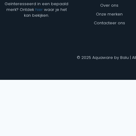
Geïnteresseerd in een bepaald
Over ons
merk? Ontdek
hier
waar je het
Onze merken
kan bekijken.
Contacteer ons
© 2025 Aquaware by Balu | Al