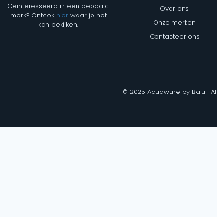
Geïnteresseerd in een bepaald
Over ons
merk? Ontdek
hier
waar je het
Onze merken
kan bekijken.
Contacteer ons
© 2025 Aquaware by Balu | Al