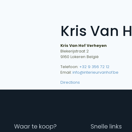
Kris Van 
Kris Van Hof Verheyen
Blekerijstraat 2
9160
Lokeren
België
Telefoon:
+32 9 356 72 12
Email:
info@interieurvanhof.be
Directions
Waar te koop?
Snelle links