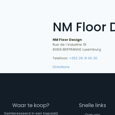
NM Floor 
NM Floor Design
Rue de l Industrie 19
8069
BERTRANGE
Luxemburg
Telefoon:
+352 26 31 00 20
Directions
Waar te koop?
Snelle links
Geïnteresseerd in een bepaald
Over ons