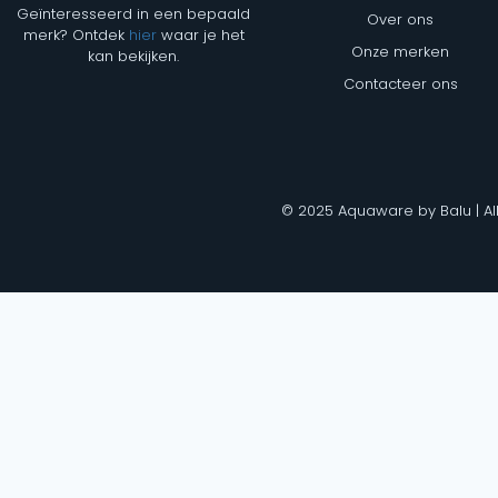
Geïnteresseerd in een bepaald
Over ons
merk? Ontdek
hier
waar je het
Onze merken
kan bekijken.
Contacteer ons
© 2025 Aquaware by Balu | Al