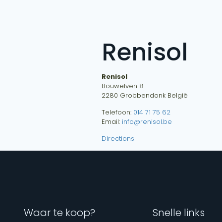
Renisol
Renisol
Bouwelven 8
2280
Grobbendonk
België
Telefoon:
014 71 75 62
Email:
info@renisol.be
Directions
Waar te koop?
Snelle links