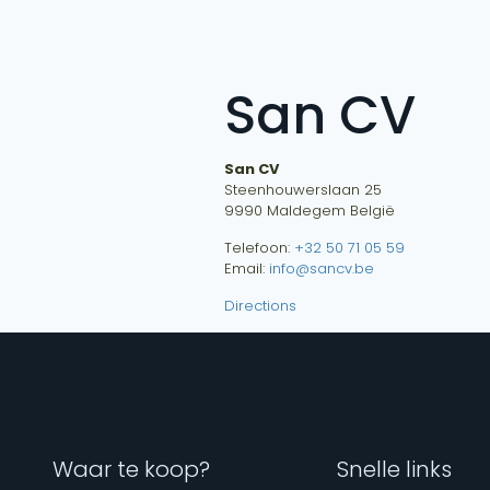
San CV
San CV
Steenhouwerslaan 25
9990
Maldegem
België
Telefoon:
+32 50 71 05 59
Email:
info@sancv.be
Directions
Waar te koop?
Snelle links