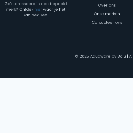
Geïnteresseerd in een bepaald
Over ons
merk? Ontdek
hier
waar je het
Onze merken
kan bekijken.
Contacteer ons
© 2025 Aquaware by Balu | Al