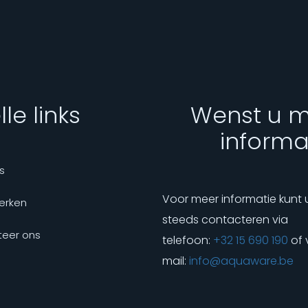
le links
Wenst u 
informa
s
Voor meer informatie kunt 
erken
steeds contacteren via
eer ons
telefoon:
+32 15 690 190
of 
mail:
info@aquaware.be