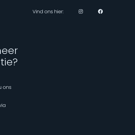
Vind ons hier:
meer
tie?
u ons
via