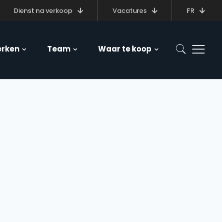
Dienst na verkoop
Vacatures
FR
rken
Team
Waar te koop