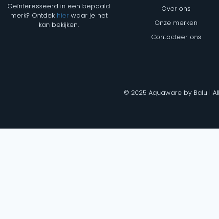
Geïnteresseerd in een bepaald
Over ons
merk? Ontdek
hier
waar je het
Onze merken
kan bekijken.
Contacteer ons
© 2025 Aquaware by Balu | Al