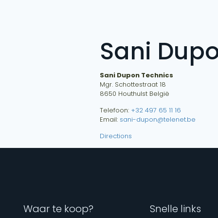
Sani Dupo
Sani Dupon Technics
Mgr. Schottestraat 18
8650
Houthulst
België
Telefoon:
+32 497 65 11 16
Email:
sani-dupon@telenet.be
Directions
Waar te koop?
Snelle links