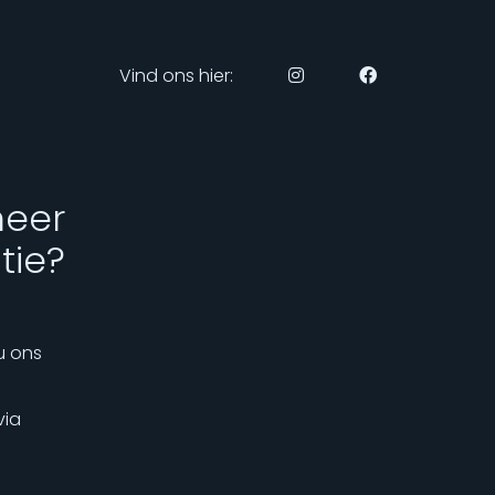
Vind ons hier:
meer
tie?
u ons
via