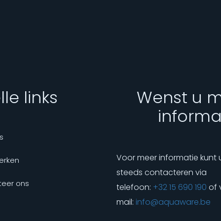
le links
Wenst u 
informa
s
Voor meer informatie kunt 
erken
steeds contacteren via
eer ons
telefoon:
+32 15 690 190
of 
mail:
info@aquaware.be