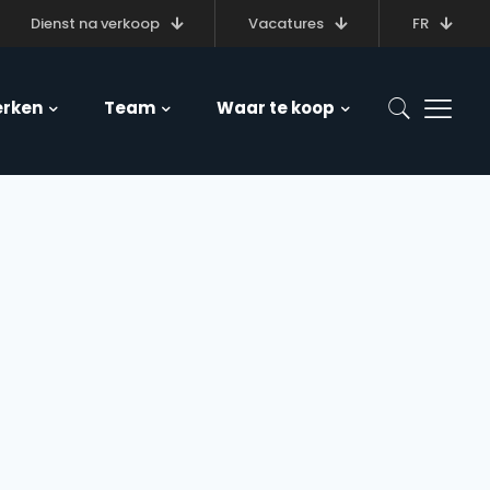
Dienst na verkoop
Vacatures
FR
rken
Team
Waar te koop