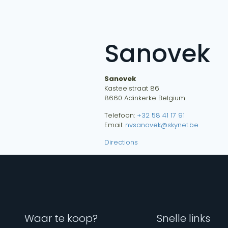
Sanovek
Sanovek
Kasteelstraat 86
8660
Adinkerke
Belgium
Telefoon:
+32 58 41 17 91
Email:
nvsanovek@skynet.be
Directions
Waar te koop?
Snelle links