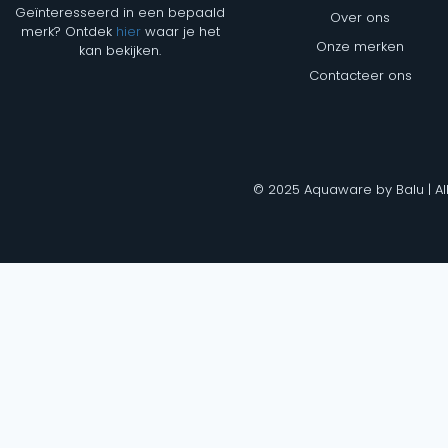
Geïnteresseerd in een bepaald
Over ons
merk? Ontdek
hier
waar je het
Onze merken
kan bekijken.
Contacteer ons
© 2025 Aquaware by Balu | Al