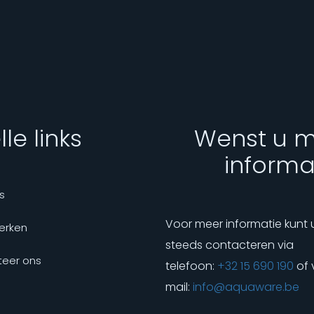
le links
Wenst u 
informa
s
Voor meer informatie kunt 
erken
steeds contacteren via
eer ons
telefoon:
+32 15 690 190
of 
mail:
info@aquaware.be