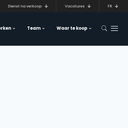
Dienst na verkoop
Vacatures
FR
rken
Team
Waar te koop