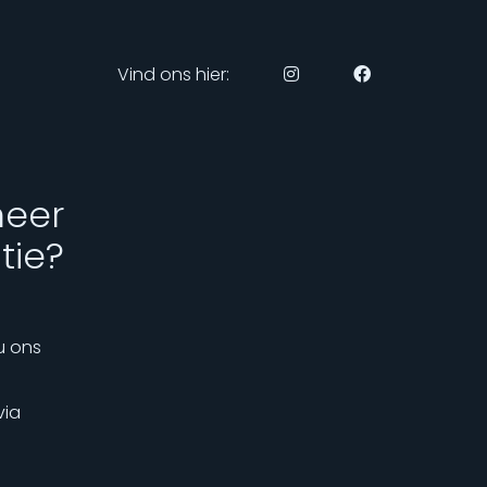
Vind ons hier:
meer
tie?
u ons
via