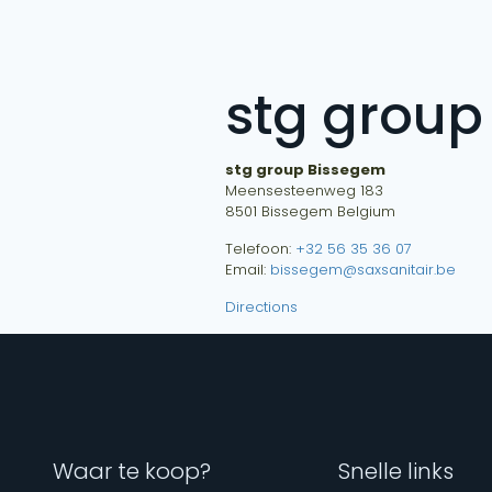
stg group
stg group Bissegem
Meensesteenweg 183
8501
Bissegem
Belgium
Telefoon:
+32 56 35 36 07
Email:
bissegem@saxsanitair.be
Directions
Waar te koop?
Snelle links