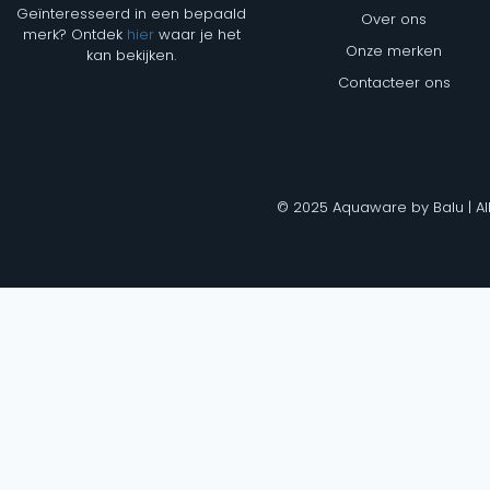
Geïnteresseerd in een bepaald
Over ons
merk? Ontdek
hier
waar je het
Onze merken
kan bekijken.
Contacteer ons
© 2025 Aquaware by Balu | Al