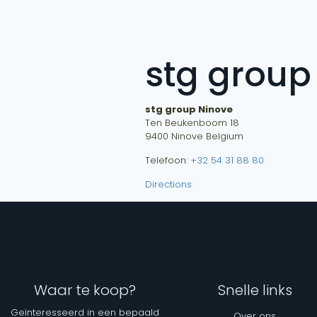
stg group
stg group Ninove
Ten Beukenboom 18
9400
Ninove
Belgium
Telefoon:
+32 54 31 88 80
Directions
Waar te koop?
Snelle links
Geïnteresseerd in een bepaald
Over ons