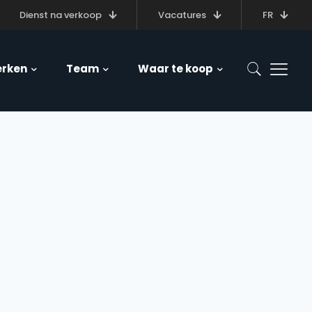
Dienst na verkoop
Vacatures
FR
rken
Team
Waar te koop