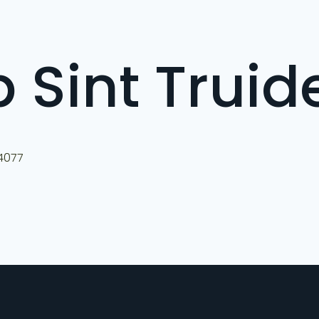
 Sint Truid
 4077