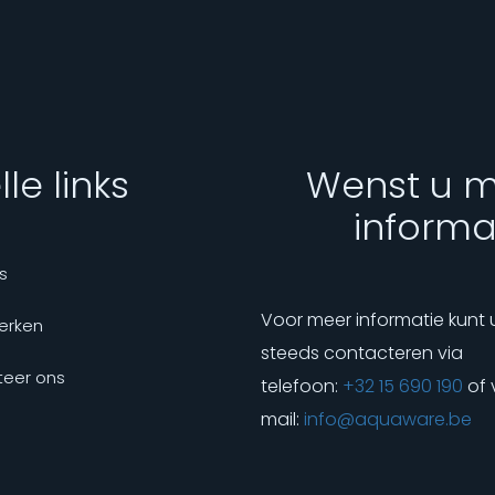
le links
Wenst u 
informa
s
Voor meer informatie kunt 
erken
steeds contacteren via
eer ons
telefoon:
+32 15 690 190
of 
mail:
info@aquaware.be