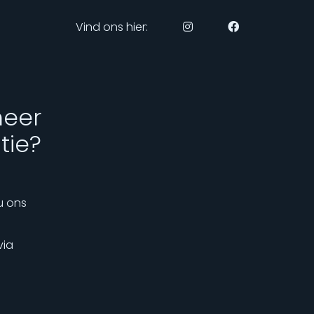
Vind ons hier:
meer
tie?
u ons
via