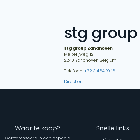
stg grou
stg group Zandhoven
Melkerijweg 12
2240
Zandhoven
Belgium
Telefoon:
+32 3 464 19 16
Directions
Waar te koop?
Snelle links
Geïnteresseerd in een bepaald
Over ons