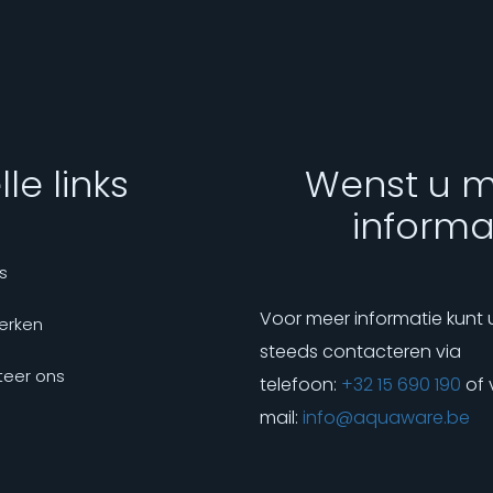
le links
Wenst u 
informa
s
Voor meer informatie kunt 
erken
steeds contacteren via
eer ons
telefoon:
+32 15 690 190
of 
mail:
info@aquaware.be