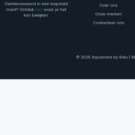
Geïnteresseerd in een bepaald
Over ons
merk? Ontdek
hier
waar je het
Onze merken
kan bekijken.
Contacteer ons
© 2025 Aquaware by Balu | Al