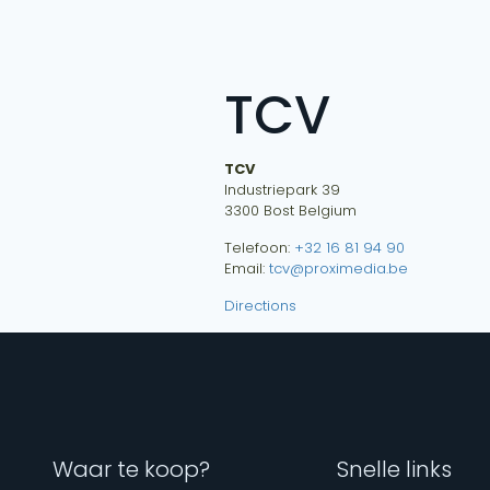
TCV
TCV
Industriepark 39
3300
Bost
Belgium
Telefoon:
+32 16 81 94 90
Email:
tcv@proximedia.be
Directions
Waar te koop?
Snelle links