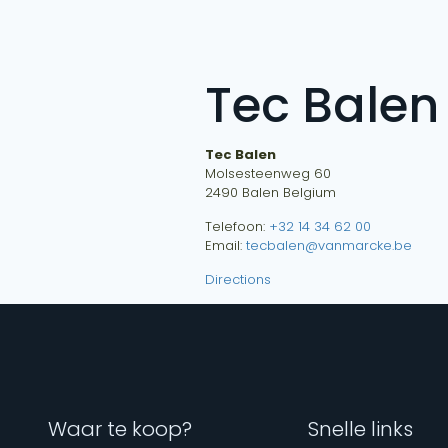
Tec Balen
Tec Balen
Molsesteenweg 60
2490
Balen
Belgium
Telefoon:
+32 14 34 62 00
Email:
tecbalen@vanmarcke.be
Directions
Waar te koop?
Snelle links