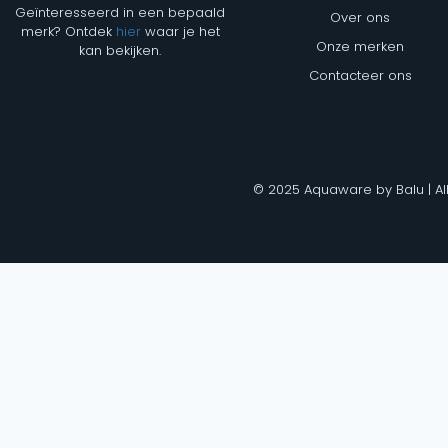
Geïnteresseerd in een bepaald
Over ons
merk? Ontdek
hier
waar je het
Onze merken
kan bekijken.
Contacteer ons
© 2025 Aquaware by Balu | Al