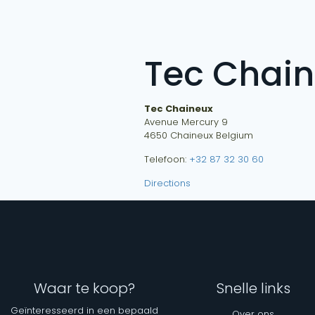
Tec Chai
Tec Chaineux
Avenue Mercury 9
4650
Chaineux
Belgium
Telefoon:
+32 87 32 30 60
Directions
Waar te koop?
Snelle links
Geïnteresseerd in een bepaald
Over ons