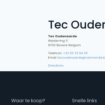
Tec Oude
Tec Oudenaarde
Westerring 11
9700
Bevere
Belgium
Telefoon:
+32 55 33 54 00
Email:
tecoudenaarde@vanmarcke.
Directions
Waar te koop?
Snelle links