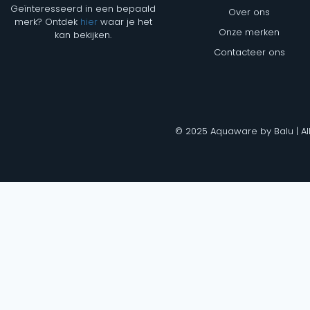
Geïnteresseerd in een bepaald
Over ons
merk? Ontdek
hier
waar je het
Onze merken
kan bekijken.
Contacteer ons
© 2025 Aquaware by Balu | Al