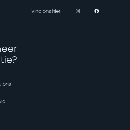
Vind ons hier:
meer
tie?
u ons
via