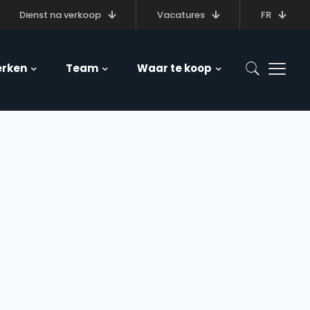
Dienst na verkoop
Vacatures
FR
rken
Team
Waar te koop