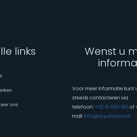
le links
Wenst u 
informa
s
Voor meer informatie kunt 
erken
steeds contacteren via
eer ons
telefoon:
+32 15 690 190
of 
mail:
info@aquaware.be