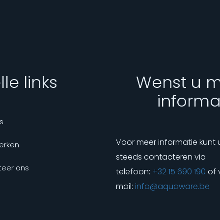
le links
Wenst u 
informa
s
Voor meer informatie kunt 
erken
steeds contacteren via
eer ons
telefoon:
+32 15 690 190
of 
mail:
info@aquaware.be