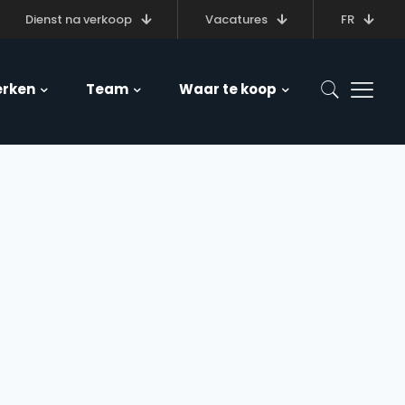
Dienst na verkoop
Vacatures
FR
rken
Team
Waar te koop