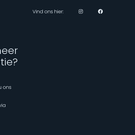
Vind ons hier:
meer
tie?
u ons
via