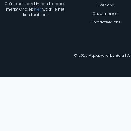
Geïnteresseerd in een bepaald
Over ons
merk? Ontdek
hier
waar je het
Onze merken
kan bekijken.
Contacteer ons
© 2025 Aquaware by Balu | Al