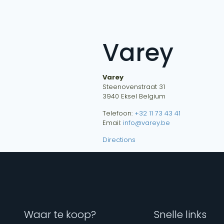
Varey
Varey
Steenovenstraat 31
3940
Eksel
Belgium
Telefoon:
+32 11 73 43 41
Email:
info@varey.be
Directions
Waar te koop?
Snelle links